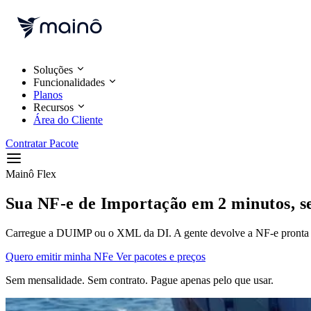
Pular para o conteúdo
Soluções
Funcionalidades
Planos
Recursos
Área do Cliente
Contratar Pacote
Mainô Flex
Sua NF-e de Importação em 2 minutos, s
Carregue a DUIMP ou o XML da DI. A gente devolve a NF-e pronta
Quero emitir minha NFe
Ver pacotes e preços
Sem mensalidade. Sem contrato. Pague apenas pelo que usar.